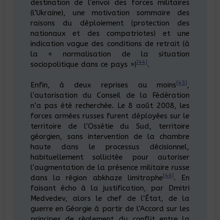
destination de l’envoi des forces militaires
(l’Ukraine), une motivation sommaire des
raisons du déploiement (protection des
nationaux et des compatriotes) et une
indication vague des conditions de retrait (à
la « normalisation de la situation
[44]
sociopolitique dans ce pays »)
.
[45]
Enfin, à deux reprises au moins
,
l’autorisation du Conseil de la Fédération
n’a pas été recherchée. Le 8 août 2008, les
forces armées russes furent déployées sur le
territoire de l’Ossétie du Sud, territoire
géorgien, sans intervention de la chambre
haute dans le processus décisionnel,
habituellement sollicitée pour autoriser
l’augmentation de la présence militaire russe
[46]
dans la région abkhaze limitrophe
. En
faisant écho à la justification, par Dmitri
Medvedev, alors le chef de l’État, de la
guerre en Géorgie à partir de l’Accord sur les
principes de règlement du conflit entre la