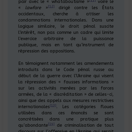
[11]
pair avec le « whataboutisme »
voire le
[12]
«
lawfare
»
dirigé contre les États
occidentaux, cherche à attiser les
condamnations internationales. Dans une
logique similaire, le droit pénal suscite
l’intérêt, non pas comme un cadre qui limite
l’exercice arbitraire de la puissance
publique, mais en tant qu’instrument de
répression des oppositions.
En témoignent notamment les amendements
introduits dans le Code pénal russe au
début de la guerre avec l’Ukraine qui visent
la répression des « fausses informations »
sur les activités menées par les forces
armées, de la « discréditation » de celles-ci,
ainsi que des appels aux mesures restrictives
[13]
internationales
. Les catégories floues
utilisées dans ces énoncés se sont
concrétisées dans une pratique plus
[14]
qu’abondante
de criminalisation de tout
discours sur l’offensive en Ukraine qui serait