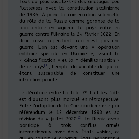
Tout au plus suscite-t-il des analogies peu
flatteuses avec la constitution stalinienne
de 1936. À peine la consécration solennelle
du rôle de la Russie comme garante de la
paix entrée en vigueur, le pays entre en
guerre contre l’Ukraine le 24 février 2022. En
droit russe cependant, ceci n’est pas une
guerre. L’on est devant une « opération
militaire spéciale en Ukraine », visant la
« dénazification » et la « démilitarisation »
[1]
de ce pays
, l’emploi du vocable de guerre
étant susceptible de constituer une
infraction pénale.
Le décalage entre l’article 79.1 et les faits
est d’autant plus marqué en rétrospective.
Entre l’adoption de la Constitution russe par
référendum le 12 décembre 1993 et sa
[2]
révision du 4 juillet 2020
, la Russie avait
participé à trois conflits armés
internationaux avec deux États voisins, ce
qui en faisait le principal État responsable