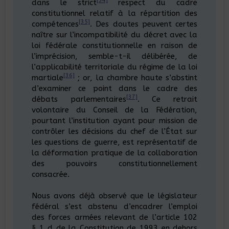
[34]
dans le strict
respect du cadre
constitutionnel relatif à la répartition des
[35]
compétences
. Des doutes peuvent certes
naître sur l’incompatibilité du décret avec la
loi fédérale constitutionnelle en raison de
l’imprécision, semble-t-il délibérée, de
l’applicabilité territoriale du régime de la loi
[36]
martiale
; or, la chambre haute s’abstint
d’examiner ce point dans le cadre des
[37]
débats parlementaires
. Ce retrait
volontaire du Conseil de la Fédération,
pourtant l’institution ayant pour mission de
contrôler les décisions du chef de l’État sur
les questions de guerre, est représentatif de
la déformation pratique de la collaboration
des pouvoirs constitutionnellement
consacrée.
Nous avons déjà observé que le législateur
fédéral s’est abstenu d’encadrer l’emploi
des forces armées relevant de l’article 102
§ 1 d de la Constitution de 1993 en dehors