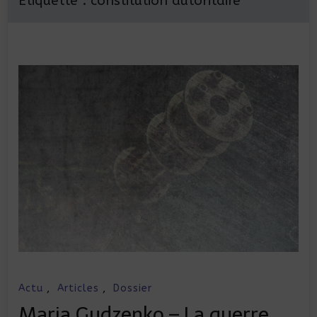
Étiquette :
constitution autoritaire
Actu
,
Articles
,
Dossier
Maria Gudzenko – La guerre