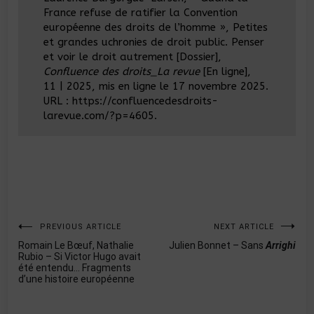
France refuse de ratifier la Convention
européenne des droits de l’homme », Petites
et grandes uchronies de droit public. Penser
et voir le droit autrement [Dossier],
Confluence des droits_La revue
[En ligne],
11 | 2025, mis en ligne le 17 novembre 2025.
URL : https://confluencedesdroits-
larevue.com/?p=4605.
Navigation
PREVIOUS ARTICLE
NEXT ARTICLE
Romain Le Bœuf, Nathalie
Julien Bonnet – Sans
Arrighi
de
Rubio – Si Victor Hugo avait
l’article
été entendu… Fragments
d’une histoire européenne