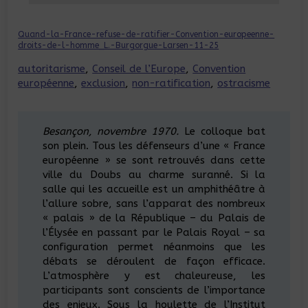
Quand-la-France-refuse-de-ratifier-Convention-europeenne-
droits-de-l-homme_L.-Burgorgue-Larsen-11-25
autoritarisme
, 
Conseil de l’Europe
, 
Convention
européenne
, 
exclusion
, 
non-ratification
, 
ostracisme
Besançon, novembre 1970.
Le colloque bat
son plein. Tous les défenseurs d’une « France
européenne » se sont retrouvés dans cette
ville du Doubs au charme suranné. Si la
salle qui les accueille est un amphithéâtre à
l’allure sobre, sans l’apparat des nombreux
« palais » de la République – du Palais de
l’Élysée en passant par le Palais Royal – sa
configuration permet néanmoins que les
débats se déroulent de façon efficace.
L’atmosphère y est chaleureuse, les
participants sont conscients de l’importance
des enjeux. Sous la houlette de l’Institut