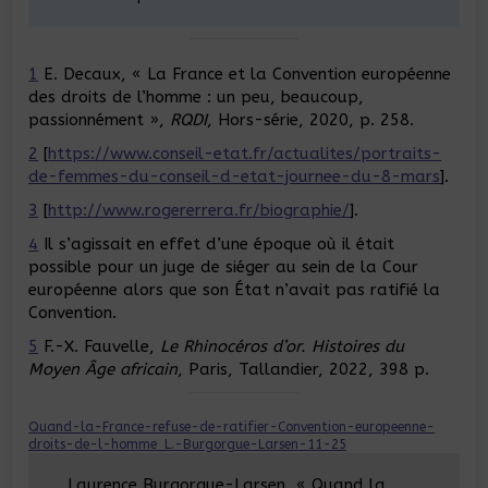
1
E. Decaux, « La France et la Convention européenne
des droits de l’homme : un peu, beaucoup,
passionnément »,
RQDI
, Hors-série, 2020, p. 258.
2
[
https://www.conseil-etat.fr/actualites/portraits-
de-femmes-du-conseil-d-etat-journee-du-8-mars
].
3
[
http://www.rogererrera.fr/biographie/
].
4
Il s’agissait en effet d’une époque où il était
possible pour un juge de siéger au sein de la Cour
européenne alors que son État n’avait pas ratifié la
Convention.
5
F.-X. Fauvelle,
Le Rhinocéros d’or. Histoires du
Moyen Âge africain
, Paris, Tallandier, 2022, 398 p.
Quand-la-France-refuse-de-ratifier-Convention-europeenne-
droits-de-l-homme_L.-Burgorgue-Larsen-11-25
Laurence Burgorgue-Larsen, « Quand la