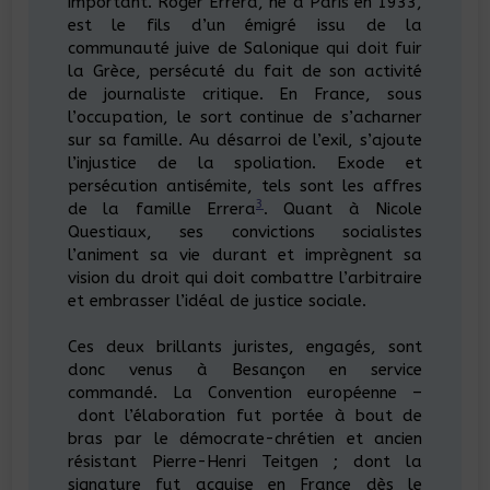
important. Roger Errera, né à Paris en 1933,
est le fils d’un émigré issu de la
communauté juive de Salonique qui doit fuir
la Grèce, persécuté du fait de son activité
de journaliste critique. En France, sous
l’occupation, le sort continue de s’acharner
sur sa famille. Au désarroi de l’exil, s’ajoute
l’injustice de la spoliation. Exode et
persécution antisémite, tels sont les affres
3
de la famille Errera
. Quant à Nicole
Questiaux, ses convictions socialistes
l’animent sa vie durant et imprègnent sa
vision du droit qui doit combattre l’arbitraire
et embrasser l’idéal de justice sociale.
Ces deux brillants juristes, engagés, sont
donc venus à Besançon en service
commandé. La Convention européenne –
dont l’élaboration fut portée à bout de
bras par le démocrate-chrétien et ancien
résistant Pierre-Henri Teitgen ; dont la
signature fut acquise en France dès le