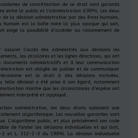
écanismes de concrétisation de ce droit sont garantis
s entre le public et l’administration (CRPA). Les deux
 de la décision administrative par des êtres humains,
eau humain est la boîte noire la plus opaque qui soit,
oit exige la possibilité d’accéder au raisonnement de
 assurer l’accès des administrés aux décisions les
ements, les circulaires et les lignes directrices, qui ont
ux documents administratifs et à leur communication
ministration est obligée de publier et de communiquer
écanisme est le droit à des décisions motivées.
ou telle décision a été prise à son égard, notamment
 motivation montre que les circonstances d’espèce ont
ctement interprété et appliqué.
action administrative, les deux droits subissent une
raitement algorithmique. Les nouvelles garanties sont
ue. L’algorithme public, et plus précisément son code
ble de fonder les décisions individuelles et qui doit,
0-2 et L. 312-1-3 du CRPA). La décision individuelle