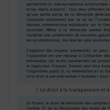
permettant la vidéosurveillance automatique d
6
et les objets suspects
. Tous deux affectent l
qu’une petite partie de la démarche générale v
Consacrée notamment par la loi du 7 octobr
décision administrative individuelle sur le f
autorisée. Même si la démarche semble être
toutefois une consécration de nouvelles garantie
les autolimitations, des libertés ainsi produites
S’agissant des citoyens administrés, on peut
l’apparition est une réponse à l’utilisation de
individuelle. Ces droits représentent les prol
le législateur français. Doivent ainsi être évoq
l’algorithme public (I), la minimisation et la tr
et le droit à une intervention « humaine » pour ex
I. Le droit à la transparence et à
En France, le droit de demander des comptes à 
l’article 15 de la Déclaration des droits de 