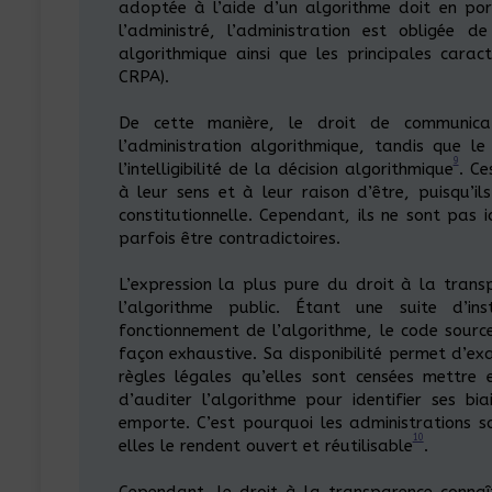
adoptée à l’aide d’un algorithme doit en po
l’administré, l’administration est obligée 
algorithmique ainsi que les principales cara
CRPA).
De cette manière, le droit de communica
l’administration algorithmique, tandis que l
9
l’intelligibilité de la décision algorithmique
. Ce
à leur sens et à leur raison d’être, puisqu’
constitutionnelle. Cependant, ils ne sont pas 
parfois être contradictoires.
L’expression la plus pure du droit à la trans
l’algorithme public. Étant une suite d’ins
fonctionnement de l’algorithme, le code sourc
façon exhaustive. Sa disponibilité permet d’ex
règles légales qu’elles sont censées mettre
d’auditer l’algorithme pour identifier ses biai
emporte. C’est pourquoi les administrations s
10
elles le rendent ouvert et réutilisable
.