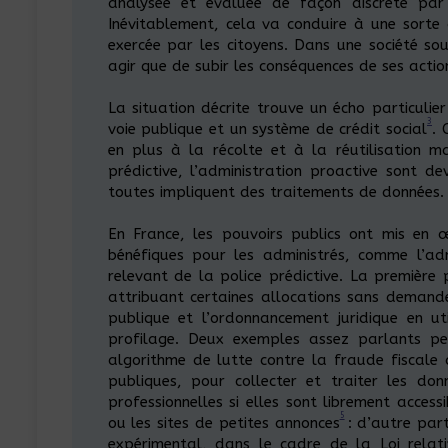
analysée et évaluée de façon discrète par 
Inévitablement, cela va conduire à une sorte 
exercée par les citoyens. Dans une société sou
agir que de subir les conséquences de ses actio
La situation décrite trouve un écho particulie
3
voie publique et un système de crédit social
. 
en plus à la récolte et à la réutilisation mas
prédictive, l’administration proactive sont 
toutes impliquent des traitements de données.
En France, les pouvoirs publics ont mis en œu
bénéfiques pour les administrés, comme l’adm
relevant de la police prédictive. La première
attribuant certaines allocations sans demand
publique et l’ordonnancement juridique en ut
profilage. Deux exemples assez parlants per
algorithme de lutte contre la fraude fiscale 
publiques, pour collecter et traiter les donn
professionnelles si elles sont librement access
5
ou les sites de petites annonces
: d’autre part
expérimental, dans le cadre de la Loi rela