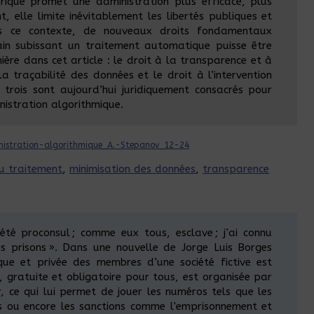
ique promet une administration plus efficace, plus
t, elle limite inévitablement les libertés publiques et
ans ce contexte, de nouveaux droits fondamentaux
ain subissant un traitement automatique puisse être
ière dans cet article : le droit à la transparence et à
à la traçabilité des données et le droit à l’intervention
 trois sont aujourd’hui juridiquement consacrés pour
inistration algorithmique.
istration-algorithmique_A.-Stepanov_12-24
du traitement
, 
minimisation des données
, 
transparence
té proconsul ; comme eux tous, esclave ; j’ai connu
s prisons ». Dans une nouvelle de Jorge Luis Borges
ique et privée des membres d’une société fictive est
, gratuite et obligatoire pour tous, est organisée par
 ce qui lui permet de jouer les numéros tels que les
es ou encore les sanctions comme l’emprisonnement et