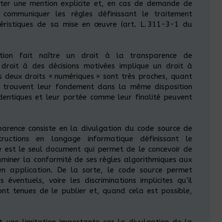
rter une mention explicite et, en cas de demande de
de communiquer les règles définissant le traitement
ctéristiques de sa mise en œuvre (art. L. 311-3-1 du
tion fait naître un droit à la transparence de
e droit à des décisions motivées implique un droit à
s deux droits « numériques » sont très proches, quant
ils trouvent leur fondement dans la même disposition
identiques et leur portée comme leur finalité peuvent
parence consiste en la divulgation du code source de
tructions en langage informatique définissant le
e est le seul document qui permet de le concevoir de
aminer la conformité de ses règles algorithmiques aux
 en application. De la sorte, le code source permet
s éventuels, voire les discriminations implicites qu’il
ont tenues de le publier et, quand cela est possible,