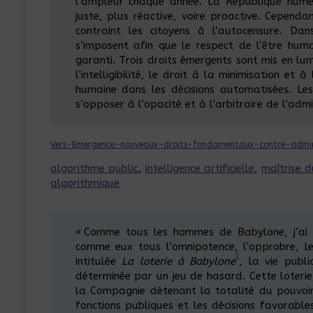
l’ampleur chaque année. La République numér
juste, plus réactive, voire proactive. Cependan
contraint les citoyens à l’autocensure. D
s’imposent afin que le respect de l’être hum
garanti. Trois droits émergents sont mis en lum
l’intelligibilité, le droit à la minimisation et 
humaine dans les décisions automatisées. Les
s’opposer à l’opacité et à l’arbitraire de l’adm
Vers-Emergence-nouveaux-droits-fondamentaux-contre-admin
algorithme public
, 
intelligence artificielle
, 
maîtrise 
algorithmique
« Comme tous les hommes de Babylone, j’ai é
comme eux tous l’omnipotence, l’opprobre, le
1
intitulée
La loterie à Babylone
, la vie publ
déterminée par un jeu de hasard. Cette loterie
la Compagnie détenant la totalité du pouvoir,
fonctions publiques et les décisions favorabl