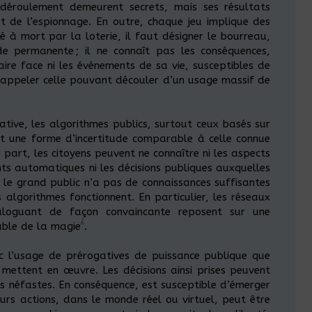
 déroulement demeurent secrets, mais ses résultats
t de l’espionnage. En outre, chaque jeu implique des
é à mort par la loterie, il faut désigner le bourreau,
tude permanente ; il ne connaît pas les conséquences,
aire face ni les événements de sa vie, susceptibles de
 rappeler celle pouvant découler d’un usage massif de
ative, les algorithmes publics, surtout ceux basés sur
éent une forme d’incertitude comparable à celle connue
part, les citoyens peuvent ne connaître ni les aspects
nts automatiques ni les décisions publiques auxquelles
 le grand public n’a pas de connaissances suffisantes
lgorithmes fonctionnent. En particulier, les réseaux
loguant de façon convaincante reposent sur une
2
able de la magie
.
c l’usage de prérogatives de puissance publique que
 mettent en œuvre. Les décisions ainsi prises peuvent
s néfastes. En conséquence, est susceptible d’émerger
eurs actions, dans le monde réel ou virtuel, peut être