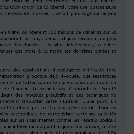
une machine pour restreindre ensuite leur liberté.
d’autolimitation de la liberté, voire une autocensure
s surveillance massive, il serait plus sage de ne pas
ns.
r en Chine, où opèrent 500 millions de caméras sur la
Cependant, les pays démocratiques recourent de plus
sive des données. Les villes intelligentes, la police
devenues des mots à la mode ces dernières années et
vre des applications d’intelligence artificielle tant
inistration proactive déjà évoquée, que restrictives
 permet de lutter contre le non-recours aux droits en
4
e de l’usager
. La seconde vise à garantir la sécurité
ilisant des modèles prédictifs et des techniques de
mettent d’illustrer cette situation. D’une part, un
a été élaboré par la Direction générale des finances
ées susceptibles de caractériser certaines activités
ibles sur les sites internet comme les réseaux sociaux
, une intervention algorithmique a été prévue, à titre
tive aux Jeux olympiques et paralympiques de 2024