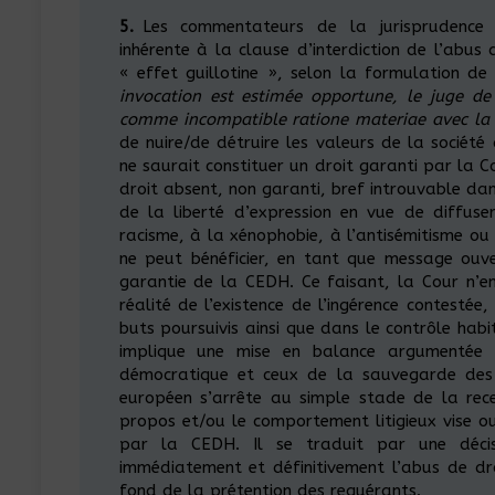
5.
Les commentateurs de la jurisprudence e
inhérente à la clause d’interdiction de l’abus 
« effet guillotine », selon la formulation de
invocation est estimée opportune, le juge de
comme incompatible ratione materiae avec la
de nuire/de détruire les valeurs de la société
ne saurait constituer un droit garanti par la C
droit absent, non garanti, bref introuvable da
de la liberté d’expression en vue de diffuse
racisme, à la xénophobie, à l’antisémitisme ou
ne peut bénéficier, en tant que message ouve
garantie de la CEDH. Ce faisant, la Cour n’en
réalité de l’existence de l’ingérence contestée,
buts poursuivis ainsi que dans le contrôle habi
implique une mise en balance argumentée e
démocratique et ceux de la sauvegarde des dro
européen s’arrête au simple stade de la recev
propos et/ou le comportement litigieux vise ou
par la CEDH. Il se traduit par une décisio
immédiatement et définitivement l’abus de dr
fond de la prétention des requérants.