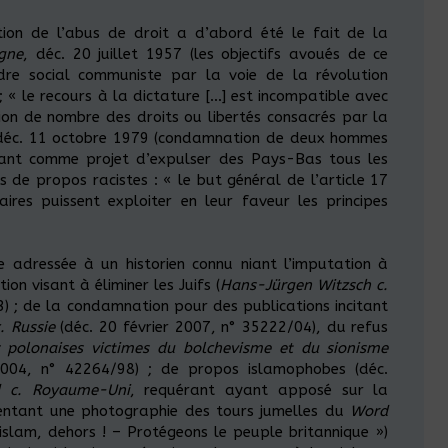
tion de l’abus de droit a d’abord été le fait de la
gne
, déc. 20 juillet 1957 (les objectifs avoués de ce
ordre social communiste par la voie de la révolution
; « le recours à la dictature […] est incompatible avec
ion de nombre des droits ou libertés consacrés par la
déc. 11 octobre 1979 (condamnation de deux hommes
yant comme projet d’expulser des Pays-Bas tous les
 de propos racistes : « le but général de l’article 17
res puissent exploiter en leur faveur les principes
e adressée à un historien connu niant l’imputation à
on visant à éliminer les Juifs (
Hans-Jürgen Witzsch c.
) ; de la condamnation pour des publications incitant
. Russie
(déc. 20 février 2007, n° 35222/04), du refus
s polonaises victimes du bolchevisme et du sionisme
004, n° 42264/98) ; de propos islamophobes (déc.
 c. Royaume-Uni
, requérant ayant apposé sur la
entant une photographie des tours jumelles du
Word
’islam, dehors ! – Protégeons le peuple britannique »)