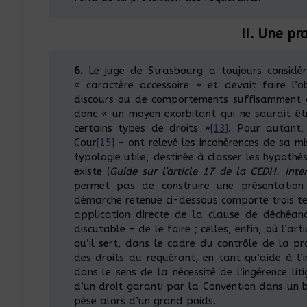
II. Une pr
6.
Le juge de Strasbourg a toujours considér
« caractère accessoire » et devait faire l’
discours ou de comportements suffisamment gr
donc « un moyen exorbitant qui ne saurait êt
certains types de droits »
[13]
. Pour autant,
Cour
[15]
– ont relevé les incohérences de sa mi
typologie utile, destinée à classer les hypothès
existe (
Guide sur l’article 17 de la CEDH. Inter
permet pas de construire une présentation 
démarche retenue ci-dessous comporte trois te
application directe de la clause de déchéan
discutable – de le faire ; celles, enfin, où l’art
qu’il sert, dans le cadre du contrôle de la pro
des droits du requérant, en tant qu’aide à l’i
dans le sens de la nécessité de l’ingérence lit
d’un droit garanti par la Convention dans un bu
pèse alors d’un grand poids.