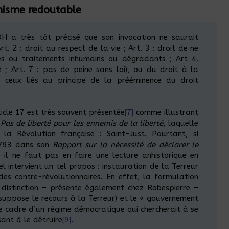
nisme redoutable
 a très tôt précisé que son invocation ne saurait
t. 2 : droit au respect de la vie ; Art. 3 : droit de ne
es ou traitements inhumains ou dégradants ; Art 4.
é ; Art. 7 : pas de peine sans loi), ou du droit à la
e ceux liés au principe de la prééminence du droit
ticle 17 est très souvent présentée
[7]
comme illustrant
/
Pas de liberté pour les ennemis de la liberté
, laquelle
la Révolution française : Saint-Just. Pourtant, si
 1793 dans son
Rapport sur la nécessité de déclarer le
, il ne faut pas en faire une lecture anhistorique en
l intervient un tel propos : instauration de la Terreur
des contre-révolutionnaires. En effet, la formulation
 distinction – présente également chez Robespierre –
 suppose le recours à la Terreur) et le « gouvernement
 le cadre d’un régime démocratique qui chercherait à se
ant à le détruire
[9]
.