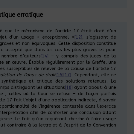
atique erratique
é que le mécanisme de l’article 17 était doté d’un
objet d’un usage « exceptionnel »
[12]
, s’agissant de
aves et non équivoques. Cette disposition constitue
re accepté que dans les cas les plus graves et pour
 nombre d’auteurs
[14]
– y compris des juges de la
se en œuvre. Établie régulièrement par le Greffe, une
es susceptibles de relever de la clause de l’article 17
diction de l’abus de droit
[16]
[17]
. Cependant, elle ne
synthétique et critique des solutions retenues. La
mps distinguant les situations
[18]
ayant abouti à une
ce ; celles où la Cour se refuse – de façon parfois
icle 17 fait l’objet d’une application indirecte, à savoir
portionnalité de l’ingérence contestée dans l’exercice
nterprétation afin de conforter une conclusion allant
igieuse. Le fait qu’un requérant cherche à faire usage
t contraire à la lettre et à l’esprit de la Convention