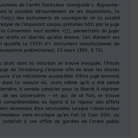
ulations de l’arrêt fondateur
Handyside c. Royaume-
nant le possible détournement de ses dispositions, la
l’un
[4]
des instruments de sauvegarde de la
société
analyse de l’imposant corpus prétorien bâti par le juge
la Convention tout entière »
[5]
, permettant de juger
x droits et libertés qu’elle énonce. Cet élément est
 qualifie la CEDH d’« instrument constitutionnel de
[exceptions préliminaires]
, 23 mars 1995, § 75).
 droit dont la violation se trouve invoquée, l’étude
e juge de Strasbourg s’impose afin de lever les doutes
uvre d’un mécanisme susceptible d’être jugé anormal
 – dans la mesure où, alors même qu’il a été pensé
nière, il semble consister pour la liberté à réprimer
 de ses adversaires – et qui, de ce fait, se trouve
ont compréhensibles eu égard à la rigueur des effets
ivent néanmoins être relativisées lorsque l’observateur
cimonieux voire erratique qu’en fait la Cour EDH, au
 satisfait à son office de gardien de l’ordre public