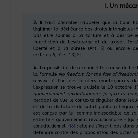
I. Un méca
3.
Il faut d’emblée rappeler que la Cour EDH
légitimer la déchéance des droits intangibles (Ar
pas être soumis à la torture et à des pein
Interdiction de l’esclavage et du travail forc
liberté et à la sûreté (Art. 5) ou encore d
(articles 6, 7 et 13)
[6]
.
4.
La possibilité de recourir à la clause de l’ar
la formule
No freedom for the fœs of freedom
renvoie à l’un des leaders montagnards de 
l’expression se trouve utilisée le 10 octobre
gouvernement révolutionnaire jusqu’à la paix
perdant de vue le contexte singulier dans leque
et de la dictature de salut public à l’égard 
est conçue par lui comme indissociable de sa
entre le « gouvernement révolutionnaire » (qui
constitutionnel »
[8]
; elle ne s’inscrit pas dans
défendre contre des propos et/ou des actes vis