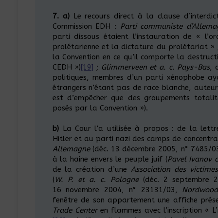
7.
a)
Le recours direct à la clause d’interdic
Commission EDH :
Parti communiste d’Allema
parti dissous étaient l’instauration de « l’
prolétarienne et la dictature du prolétariat » 
la Convention en ce qu’il comporte la destruct
CEDH »)
[19]
;
Glimmerveen et a. c. Pays-Bas
, 
politiques, membres d’un parti xénophobe a
étrangers n’étant pas de race blanche, auteurs
est d’empêcher que des groupements totalitai
posés par la Convention »).
b)
La Cour l’a utilisée à propos : de la lettr
Hitler et au parti nazi des camps de concentrati
Allemagne
(déc. 13 décembre 2005, n° 7485/03
à la haine envers le peuple juif (
Pavel Ivanov c
de la création d’une
Association des victime
(
W. P. et a. c. Pologne
(déc. 2 septembre 2
16 novembre 2004, n° 23131/03,
Nordwood
fenêtre de son appartement une affiche prés
Trade Center
en flammes avec l’inscription « L