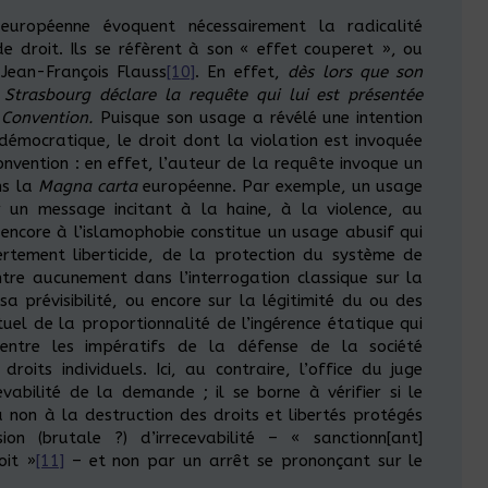
uropéenne évoquent nécessairement la radicalité
de droit. Ils se réfèrent à son « effet couperet », ou
 Jean-François Flauss
[10]
. En effet,
dès lors que son
 Strasbourg déclare la requête qui lui est présentée
 Convention.
Puisque son usage a révélé une intention
 démocratique, le droit dont la violation est invoquée
onvention : en effet, l’auteur de la requête invoque un
ns la
Magna carta
européenne. Par exemple, un usage
r un message incitant à la haine, à la violence, au
 encore à l’islamophobie constitue un usage abusif qui
rtement liberticide, de la protection du système de
tre aucunement dans l’interrogation classique sur la
 sa prévisibilité, ou encore sur la légitimité du ou des
tuel de la proportionnalité de l’ingérence étatique qui
ntre les impératifs de la défense de la société
its individuels. Ici, au contraire, l’office du juge
abilité de la demande ; il se borne à vérifier si le
 non à la destruction des droits et libertés protégés
n (brutale ?) d’irrecevabilité – « sanctionn[ant]
oit »
[11]
– et non par un arrêt se prononçant sur le