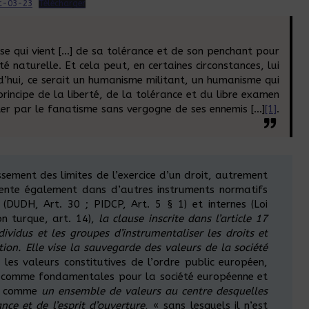
et-03-23
Télécharger
se qui vient […] de sa tolérance et de son penchant pour
é naturelle. Et cela peut, en certaines circonstances, lui
d’hui, ce serait un humanisme militant, un humanisme qui
 principe de la liberté, de la tolérance et du libre examen
iter par le fanatisme sans vergogne de ses ennemis […]
[1]
.
ment des limites de l’exercice d’un droit, autrement
résente également dans d’autres instruments normatifs
x (DUDH, Art. 30 ; PIDCP, Art. 5 § 1) et internes (Loi
n turque, art. 14),
la clause inscrite dans l’article 17
ividus et les groupes d’instrumentaliser les droits et
tion. Elle vise la sauvegarde des
valeurs de la société
r les valeurs constitutives de l’ordre public européen,
 comme fondamentales pour la société européenne et
it comme
un ensemble de valeurs au centre desquelles
nce et de l’esprit d’ouverture
, « sans lesquels il n’est