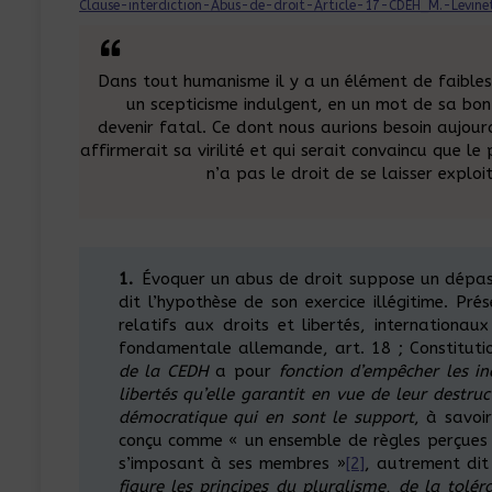
Clause-interdiction-Abus-de-droit-Article-17-CDEH_M.-Levin
Dans tout humanisme il y a un élément de faibles
un scepticisme indulgent, en un mot de sa bont
devenir fatal. Ce dont nous aurions besoin aujour
affirmerait sa virilité et qui serait convaincu que le
n’a pas le droit de se laisser explo
1.
Évoquer un abus de droit suppose un dépasse
dit l’hypothèse de son exercice illégitime. P
relatifs aux droits et libertés, internationau
fondamentale allemande, art. 18 ; Constitutio
de la CEDH
a pour
fonction d’empêcher les ind
libertés qu’elle
garantit en vue de leur destruc
démocratique qui en sont le support
, à savoi
conçu comme « un ensemble de règles perçues
s’imposant à ses membres »
[2]
, autrement d
figure les principes du pluralisme, de la toléra