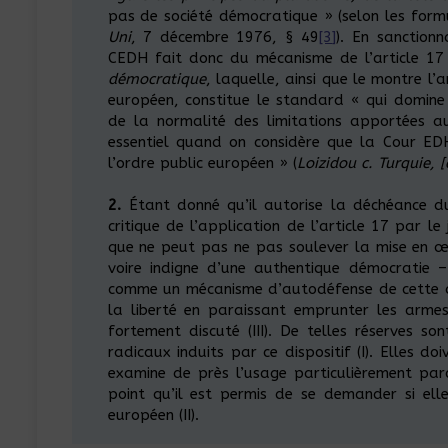
pas de société démocratique » (selon les form
Uni
, 7 décembre 1976, § 49
[3]
). En sanction
CEDH fait donc du mécanisme de l’article 17 
démocratique
, laquelle, ainsi que le montre l’
européen, constitue le standard « qui domine 
de la normalité des limitations apportées au
essentiel quand on considère que la Cour EDH
l’ordre public européen » (
Loizidou c. Turquie, 
2.
Étant donné qu’il autorise la déchéance du
critique de l’application de l’article 17 par l
que ne peut pas ne pas soulever la mise en œ
voire indigne d’une authentique démocratie
comme un mécanisme d’autodéfense de cette der
la liberté en paraissant emprunter les armes
fortement discuté (III). De telles réserves s
radicaux induits par ce dispositif (I). Elles do
examine de près l’usage particulièrement par
point qu’il est permis de se demander si elle
européen (II).