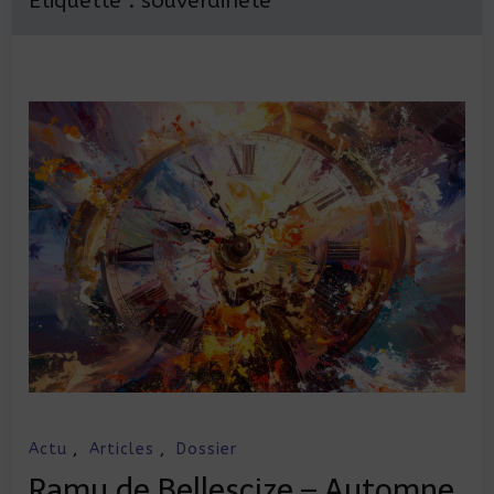
Étiquette :
souveraineté
Actu
,
Articles
,
Dossier
Ramu de Bellescize – Automne