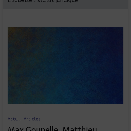
Étiquette :
statut juridique
Actu
,
Articles
Max Gounelle, Matthieu