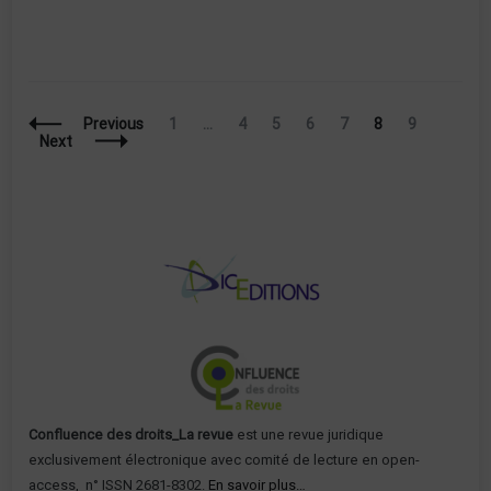
Posts
Page
Page
Page
Page
Page
Page
Page
Previous
1
…
4
5
6
7
8
9
Navigation
Next
Confluence des droits_La revue
est une revue juridique
exclusivement électronique avec comité de lecture en open-
access, n° ISSN 2681-8302.
En savoir plus…